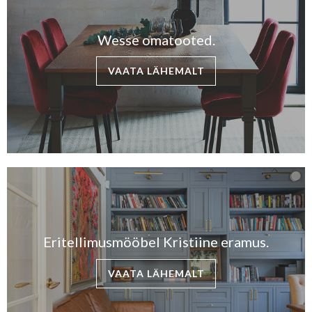
Wesse omatooted.
VAATA LÄHEMALT
Eritellimusmööbel Kristiine eramus.
VAATA LÄHEMALT