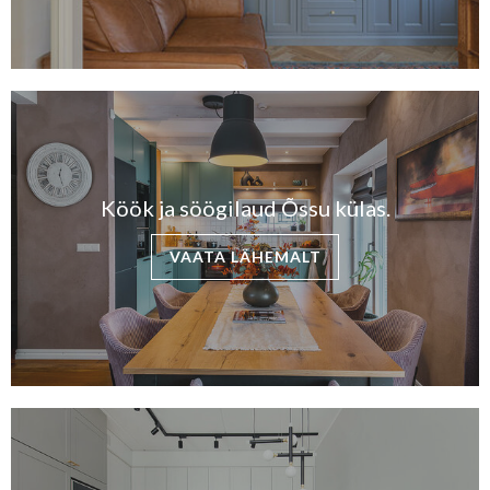
Köök ja söögilaud Õssu külas.
VAATA LÄHEMALT