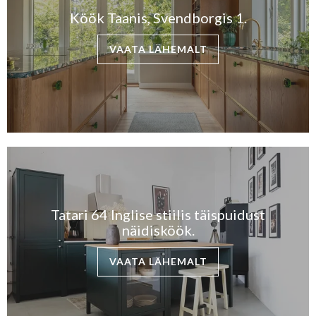
Köök Taanis, Svendborgis 1.
VAATA LÄHEMALT
Tatari 64 Inglise stiilis täispuidust
näidisköök.
VAATA LÄHEMALT