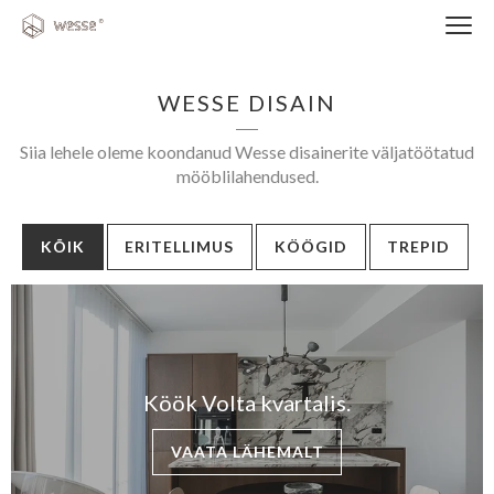
Clos
navi
WESSE DISAIN
Siia lehele oleme koondanud Wesse disainerite väljatöötatud
mööblilahendused.
KÕIK
ERITELLIMUS
KÖÖGID
TREPID
Close
navigati
EST
ENG
Köök Volta kvartalis.
WESSE DISAIN
VAATA LÄHEMALT
PARTNERITE DISAIN
TEHNIKA