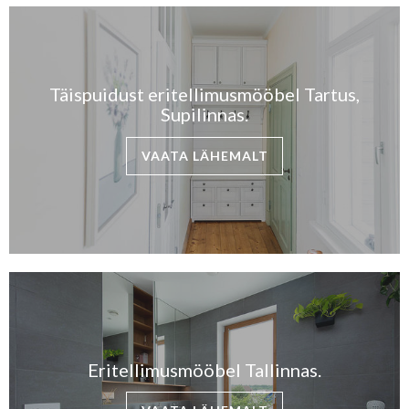
Täispuidust eritellimusmööbel Tartus,
Supilinnas.
VAATA LÄHEMALT
Eritellimusmööbel Tallinnas.