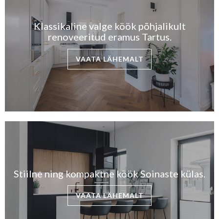
Klassikaline valge köök põhjalikult
renoveeritud eramus Tartus.
VAATA LÄHEMALT
Stiilne ning kompaktne köök Soinaste külas.
VAATA LÄHEMALT