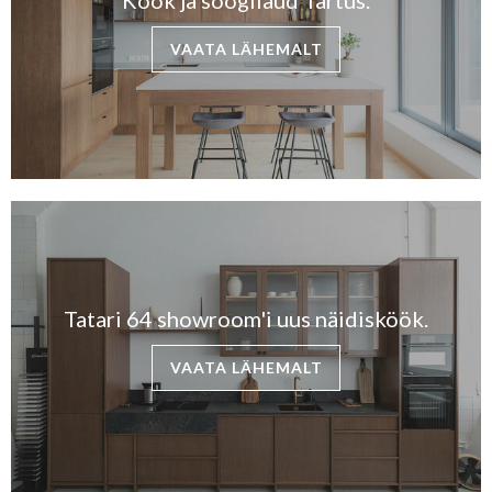
VAATA LÄHEMALT
Tatari 64 showroom'i uus näidisköök.
VAATA LÄHEMALT