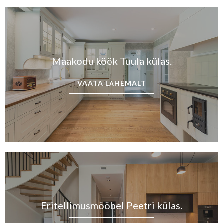
Maakodu köök Tuula külas.
VAATA LÄHEMALT
Eritellimusmööbel Peetri külas.