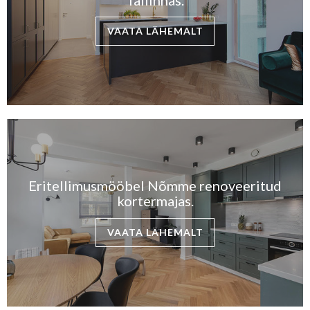
Tallinnas.
VAATA LÄHEMALT
Eritellimusmööbel Nõmme renoveeritud
kortermajas.
VAATA LÄHEMALT