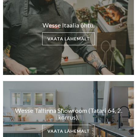
Wesse Itaalia õhtu.
VAATA LÄHEMALT
Wesse Tallinna Showroom (Tatari 64, 2.
korrus).
VAATA LÄHEMALT