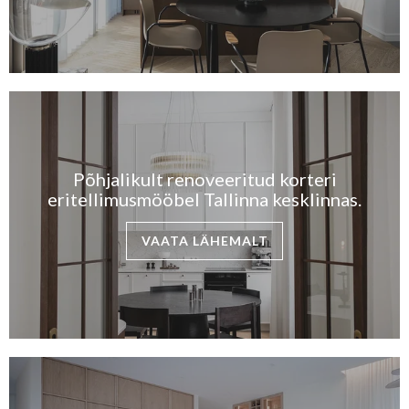
KONTAKT
MEIST
BLOGI/UUDISED
KUIDAS TELLIDA MÖÖBLIT?
Põhjalikult renoveeritud korteri
eritellimusmööbel Tallinna kesklinnas.
VAATA LÄHEMALT