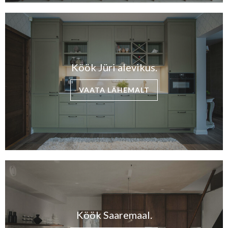
Köök Jüri alevikus.
VAATA LÄHEMALT
Köök Saaremaal.