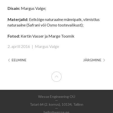
Disain:
Margus Valge;
Materjalid:
Eelkõige naturaalne männipalk, viimistlus
naturaalne (Safrani või Osmo tootevalikust);
Fotod:
Kertin Vasser ja Marge Toomik
2. aprill 2016
|
Margus Valge
EELMINE
JÄRGMINE
Wesse Engineering OÜ
Tatari 64 (2. korrus), 10134, Tallinn
hello@wesse.ee