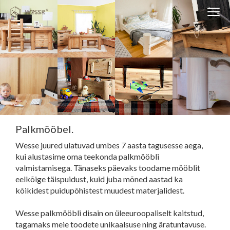
Clos
Close
navi
navigati
EST
ENG
WESSE DISAIN
PARTNERITE DISAIN
Palkmööbel.
TEHNIKA
Wesse juured ulatuvad umbes 7 aasta tagusesse aega,
KONTAKT
kui alustasime oma teekonda palkmööbli
MEIST
valmistamisega. Tänaseks päevaks toodame mööblit
eelkõige täispuidust, kuid juba mõned aastad ka
BLOGI/UUDISED
kõikidest puidupõhistest muudest materjalidest.
KUIDAS TELLIDA MÖÖBLIT?
Wesse palkmööbli disain on üleeuroopaliselt kaitstud,
tagamaks meie toodete unikaalsuse ning äratuntavuse.