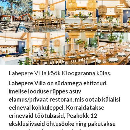
Clos
navi
Close
navigati
EST
ENG
WESSE DISAIN
PARTNERITE DISAIN
Lahepere Villa köök Kloogaranna külas.
TEHNIKA
Lahepere Villa on südamega ehitatud,
KONTAKT
imelise looduse rüppes asuv
MEIST
elamus/privaat restoran, mis ootab külalisi
eelneval kokkuleppel. Korraldatakse
BLOGI/UUDISED
erinevaid töötubasid, Peakokk 12
KUIDAS TELLIDA MÖÖBLIT?
eksklusiivseid õhtusööke ning pakutakse