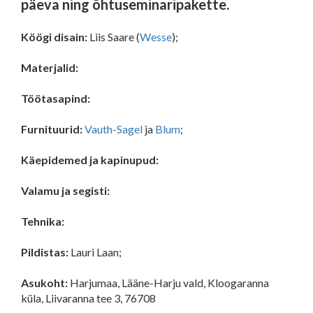
päeva ning õhtuseminaripakette.
Köögi disain:
Liis Saare
(
Wesse
);
Materjalid:
Töötasapind:
Furnituurid:
Vauth-Sagel
ja
Blum
;
Käepidemed ja kapinupud:
Valamu ja segisti:
Tehnika:
Pildistas:
Lauri Laan;
Asukoht:
Harjumaa, Lääne-Harju vald, Kloogaranna
küla, Liivaranna tee 3, 76708