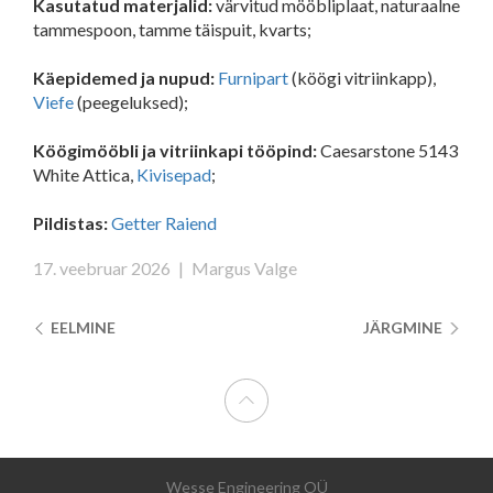
Kasutatud materjalid:
värvitud mööbliplaat, naturaalne
tammespoon, tamme täispuit, kvarts;
Käepidemed ja nupud:
Furnipart
(köögi vitriinkapp),
Viefe
(peegeluksed);
Köögimööbli ja vitriinkapi tööpind:
Caesarstone 5143
White Attica,
Kivisepad
;
Pildistas:
Getter Raiend
17. veebruar 2026
|
Margus Valge
EELMINE
JÄRGMINE
Wesse Engineering OÜ