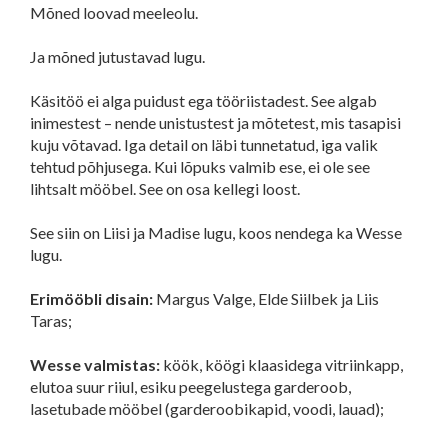
Mõned loovad meeleolu.
Ja mõned jutustavad lugu.
Käsitöö ei alga puidust ega tööriistadest. See algab
inimestest – nende unistustest ja mõtetest, mis tasapisi
kuju võtavad. Iga detail on läbi tunnetatud, iga valik
tehtud põhjusega. Kui lõpuks valmib ese, ei ole see
lihtsalt mööbel. See on osa kellegi loost.
See siin on Liisi ja Madise lugu, koos nendega ka Wesse
lugu.
Erimööbli disain:
Margus Valge, Elde Siilbek ja Liis
Taras;
Wesse valmistas:
köök, köögi klaasidega vitriinkapp,
elutoa suur riiul, esiku peegelustega garderoob,
lasetubade mööbel (garderoobikapid, voodi, lauad);