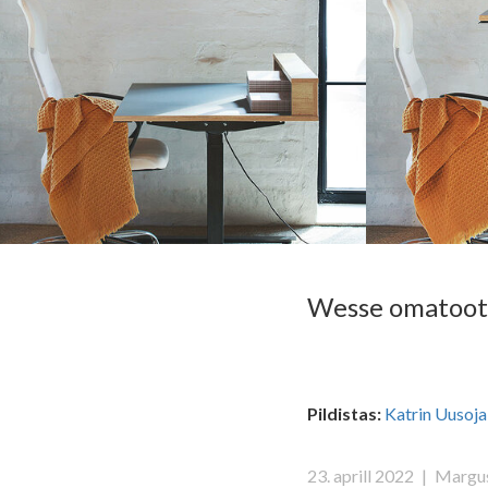
Wesse omatoot
Pildistas:
Katrin Uusoja
23. aprill 2022
|
Margus