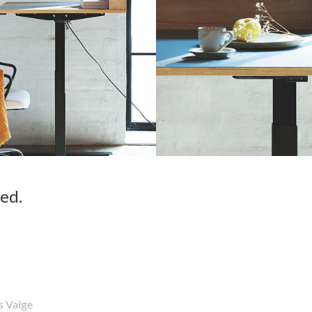
ed.
 Valge