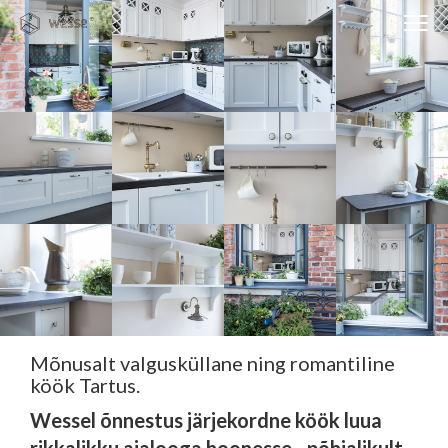
Clos
navi
Close
navigati
EST
ENG
WESSE DISAIN
PARTNERITE DISAIN
TEHNIKA
KONTAKT
MEIST
Mõnusalt valgusküllane ning romantiline
BLOGI/UUDISED
köök Tartus.
KUIDAS TELLIDA MÖÖBLIT?
Wessel õnnestus järjekordne köök luua