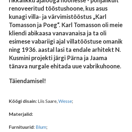
rikkalikku ajalooga hoonesse - põhjalikult
renoveeritud tööstushoone, kus asus
kunagi villa- ja värvimistööstus
„
Karl
Tomasson ja Poeg
“. Karl Tomasson oli meie
kliendi abikaasa vanavanaisa ja ta oli
esimese vabariigi ajal villatööstuse omanik
ning 1936. aastal lasi ta endale arhitekt N.
Kusmini projekti järgi Pärna ja Jaama
tänava nurgale ehitada uue vabrikuhoone.
Täiendamisel!
Köögi disain:
Liis Saare,
Wesse
;
Materjalid
:
Furnituurid
:
Blum
;