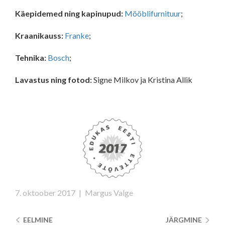
Käepidemed ning kapinupud:
Mööblifurnituur
;
Kraanikauss:
Franke
;
Tehnika:
Bosch
;
Lavastus ning fotod:
Signe Milkov ja Kristina Allik
7. oktoober 2017
|
Margus Valge
EELMINE
JÄRGMINE