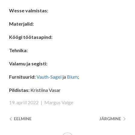
Wesse valmistas:
Materjalid:
Köögi töötasapind:
Tehnika:
Valamu ja s
egisti:
Furnituurid:
Vauth-Sagel
ja
Blum
;
Pildistas:
Kristiina Vasar
19. aprill 2022
|
Margus Valge
EELMINE
JÄRGMINE