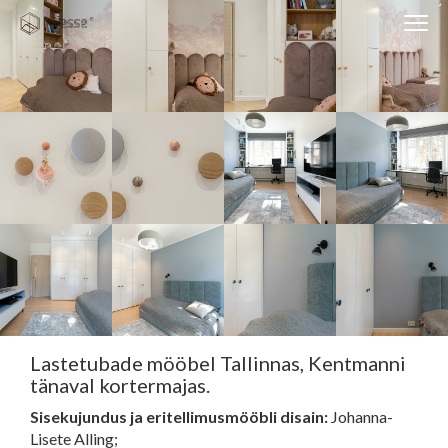
Clos
Close
navi
navigati
EST
ENG
WESSE DISAIN
PARTNERITE DISAIN
TEHNIKA
KONTAKT
MEIST
Lastetubade mööbel Tallinnas, Kentmanni
BLOGI/UUDISED
tänaval kortermajas.
KUIDAS TELLIDA MÖÖBLIT?
Sisekujundus ja eritellimusmööbli disain:
Johanna-
Lisete Alling;