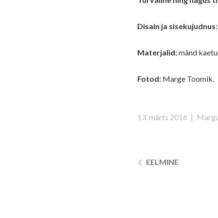
Disain ja sisekujudnus:
Materjalid:
mänd kaetud
Fotod:
Marge Toomik.
13. märts 2016
|
Margu
EELMINE