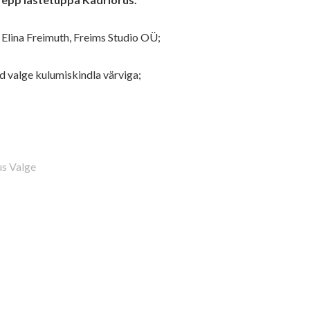
Elina Freimuth, Freims Studio OÜ;
 valge kulumiskindla värviga;
s Valge