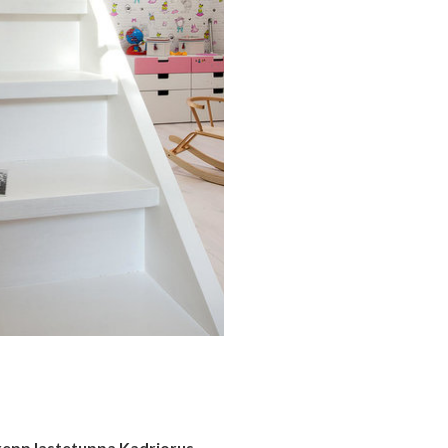
trepp lastetuppa Kadriorus.