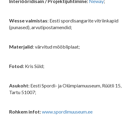
Interiööridisain / Projektijuhtimine:
Neway
;
Wesse valmistas
: Eesti spordisangarite vitriinkapid
(punased), arvutipostamendid;
Materjalid
: värvitud mööbliplaat;
Fotod:
Kris Süld;
Asukoht:
Eesti Spordi- ja Olümpiamuuseum, Rüütli 15,
Tartu 51007;
Rohkem infot:
www.spordimuuseum.ee