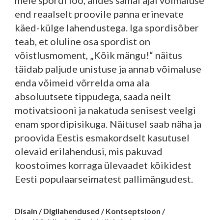
meie spordi loo, andes samal ajal võimaluse
end reaalselt proovile panna erinevate
käed-külge lahendustega. Iga spordisõber
teab, et oluline osa spordist on
võistlusmoment, „Kõik mängu!“ näitus
täidab paljude unistuse ja annab võimaluse
enda võimeid võrrelda oma ala
absoluutsete tippudega, saada neilt
motivatsiooni ja nakatuda senisest veelgi
enam spordipisikuga. Näitusel saab näha ja
proovida Eestis esmakordselt kasutusel
olevaid erilahendusi, mis pakuvad
koostoimes korraga ülevaadet kõikidest
Eesti populaarseimatest pallimängudest.
Disain / Digilahendused / Kontseptsioon /