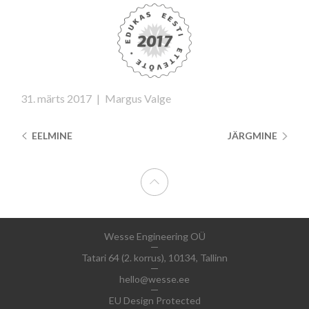
31. märts 2017
|
Margus Valge
EELMINE
JÄRGMINE
Wesse Engineering OÜ
Tatari 64 (2. korrus), 10134, Tallinn
hello@wesse.ee
EU Design Protected