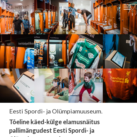
Clos
navi
Close
navigati
EST
ENG
WESSE DISAIN
PARTNERITE DISAIN
TEHNIKA
KONTAKT
MEIST
Eesti Spordi- ja Olümpiamuuseum.
BLOGI/UUDISED
Tõeline käed-külge elamusnäitus
KUIDAS TELLIDA MÖÖBLIT?
pallimängudest Eesti Spordi- ja