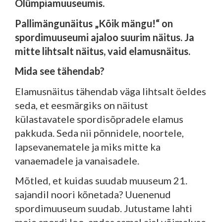
Olümpiamuuseumis.
Pallimängunäitus „Kõik mängu!“ on
spordimuuseumi ajaloo suurim näitus. Ja
mitte lihtsalt näitus, vaid elamusnäitus.
Mida see tähendab?
Elamusnäitus tähendab väga lihtsalt öeldes
seda, et eesmärgiks on näitust
külastavatele spordisõpradele elamus
pakkuda. Seda nii põnnidele, noortele,
lapsevanematele ja miks mitte ka
vanaemadele ja vanaisadele.
Mõtled, et kuidas suudab muuseum 21.
sajandil noori kõnetada? Uuenenud
spordimuuseum suudab. Jutustame lahti