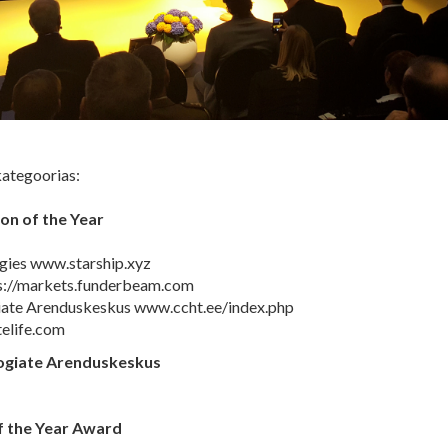
 kategoorias:
on of the Year
gies www.starship.xyz
://markets.funderbeam.com
iate Arenduskeskus www.ccht.ee/index.php
elife.com
ogiate Arenduskeskus
f the Year Award