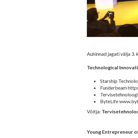
Auhinnad jagati välja 3.
Technological Innovati
Starship Technolo
Funderbeam https
Tervisetehnoloog
ByteLife www.byt
Võitja:
Tervisetehnolo
Young Entrepreneur o