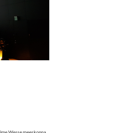
oovime Wesse meeskonna