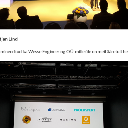
tjan Lind
mineeritud ka Wesse Engineering OÜ, mille üle on meil ääretult he