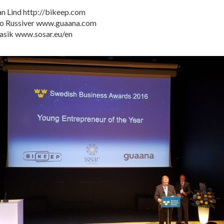
an Lind http://bikeep.com
o Russiver www.guaana.com
aasik www.sosar.eu/en