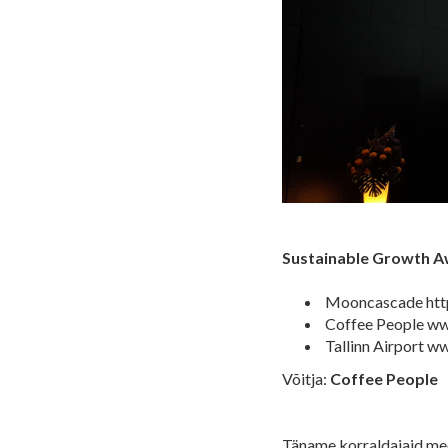
Sustainable Growth 
Mooncascade htt
Coffee People ww
Tallinn Airport ww
Võitja:
Coffee People
Täname korraldajaid mee