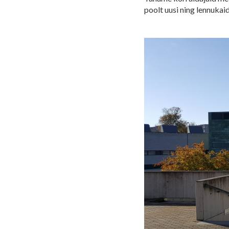
poolt uusi ning lennukaid