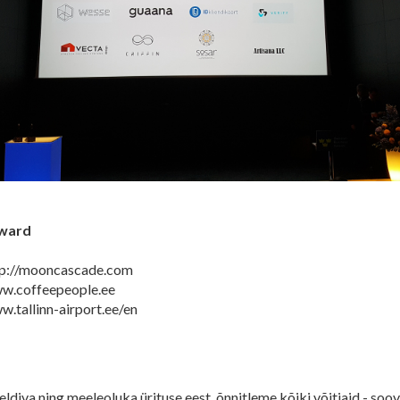
Award
p://mooncascade.com
w.coffeepeople.ee
w.tallinn-airport.ee/en
ldiva ning meeleoluka ürituse eest, õnnitleme kõiki võitjaid - s