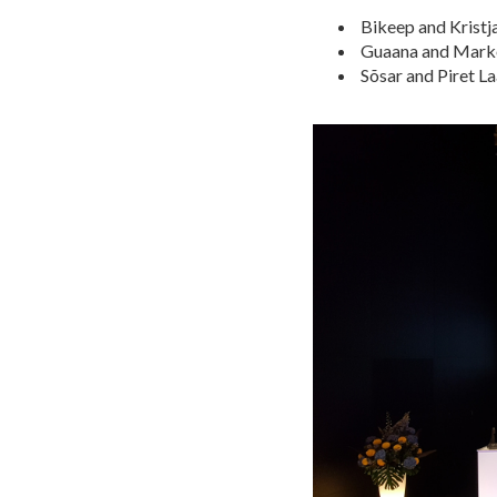
Bikeep and Kristj
Guaana and Mark
Sõsar and Piret L