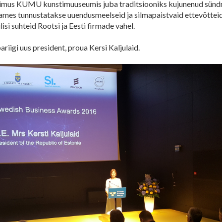
 toimus KUMU kunstimuuseumis juba traditsiooniks kujunenud sün
ames tunnustatakse uuendusmeelseid ja silmapaistvaid ettevõtteid 
si suhteid Rootsi ja Eesti firmade vahel.
riigi uus president, proua Kersi Kaljulaid.